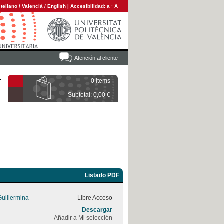
tellano
/
Valencià
/
English
|
Accesibilidad:
a
·
A
Atención al cliente
0 items
Subtotal: 0,00 €
Listado PDF
uillermina
Libre Acceso
Descargar
Añadir a Mi selección