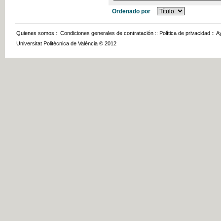
Ordenado por
Quienes somos
::
Condiciones generales de contratación
::
Política de privacidad
::
A
Universitat Politècnica de València © 2012