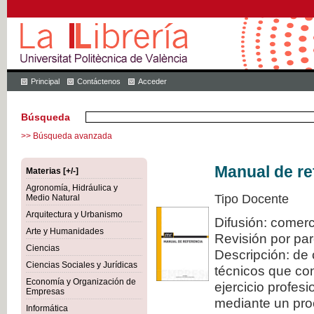
Principal
Contáctenos
Acceder
Búsqueda
>> Búsqueda avanzada
Manual de re
Materias [+/-]
Agronomía, Hidráulica y
Tipo Docente
Medio Natural
Arquitectura y Urbanismo
Difusión: comerc
Arte y Humanidades
Revisión por pa
Ciencias
Descripción: de 
Ciencias Sociales y Jurídicas
técnicos que con
Economía y Organización de
ejercicio profes
Empresas
mediante un proc
Informática