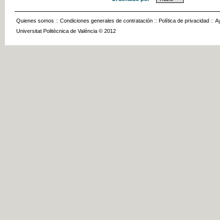
Quienes somos
::
Condiciones generales de contratación
::
Política de privacidad
::
A
Universitat Politècnica de València © 2012