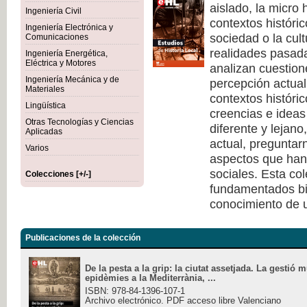
aislado, la micro 
Ingeniería Civil
contextos históri
Ingeniería Electrónica y
sociedad o la cult
Comunicaciones
realidades pasad
Ingeniería Energética,
Eléctrica y Motores
analizan cuestione
Ingeniería Mecánica y de
percepción actual 
Materiales
contextos históri
Lingüística
creencias e ideas
Otras Tecnologías y Ciencias
diferente y lejano
Aplicadas
actual, pregunta
Varios
aspectos que han 
sociales. Esta co
Colecciones [+/-]
fundamentados bi
conocimiento de u
Publicaciones de la colección
De la pesta a la grip: la ciutat assetjada. La gestió 
epidèmies a la Mediterrània, ...
ISBN: 978-84-1396-107-1
Archivo electrónico. PDF acceso libre Valenciano