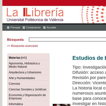
Principal
Contáctenos
Acceder
Búsqueda
>> Búsqueda avanzada
Estudios de 
Materias [+/-]
Agronomía, Hidráulica y
Tipo: investigació
Medio Natural
Difusión: acceso 
Arquitectura y Urbanismo
Revisión por pare
Arte y Humanidades
Dirección: Vicen
Ciencias
La historia local
Ciencias Sociales y Jurídicas
numerosos asuntos
Economía y Organización de
base para conocer
Empresas
Investigar en hist
Informática