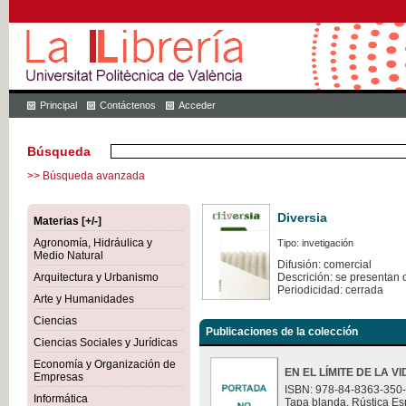
Principal
Contáctenos
Acceder
Búsqueda
>> Búsqueda avanzada
Diversia
Materias [+/-]
Agronomía, Hidráulica y
Tipo: invetigación
Medio Natural
Difusión: comercial
Arquitectura y Urbanismo
Descrición: se presentan 
Periodicidad: cerrada
Arte y Humanidades
Ciencias
Publicaciones de la colección
Ciencias Sociales y Jurídicas
Economía y Organización de
EN EL LÍMITE DE LA V
Empresas
ISBN: 978-84-8363-350
Informática
Tapa blanda. Rústica Es