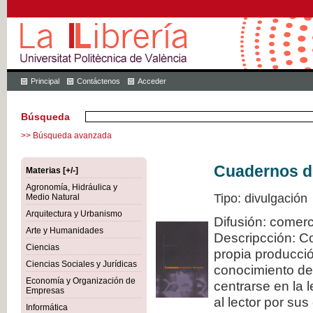
Principal
Contáctenos
Acceder
Búsqueda
>> Búsqueda avanzada
Cuadernos de
Materias [+/-]
Agronomía, Hidráulica y
Tipo: divulgación
Medio Natural
Arquitectura y Urbanismo
Difusión: comerc
Arte y Humanidades
Descripcción: C
Ciencias
propia producció
Ciencias Sociales y Jurídicas
conocimiento de
Economía y Organización de
centrarse en la 
Empresas
al lector por sus
Informática