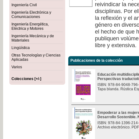
reivindicar la nec
Ingeniería Civil
disciplinas. Por e
Ingeniería Electrónica y
la reflexión y el 
Comunicaciones
género en diverso
Ingeniería Energética,
Eléctrica y Motores
el hecho de que h
Ingeniería Mecánica y de
publiquen volúmen
Materiales
libre y extensiva.
Lingüística
Otras Tecnologías y Ciencias
Aplicadas
Publicaciones de la colección
Varios
Educación multidiscipli
Colecciones [+/-]
Perspectivas traductológ
ISBN: 978-84-9048-796
Tapa blanda. Rústica Es
Empoderar a las mujere
Desarrollo Sostenible.
ISBN: 978-84-1396-214
Archivo electrónico. PDF