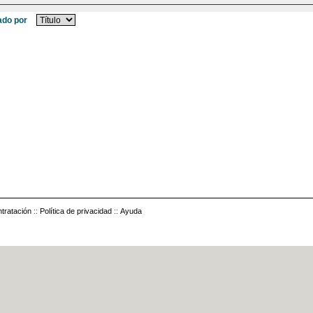
do por
tratación
::
Política de privacidad
::
Ayuda