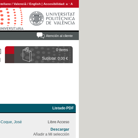
tellano
/
Valencià
/
English
|
Accesibilidad:
a
·
A
Atención al cliente
0 items
Subtotal: 0,00 €
Listado PDF
z-Coque, José
Libre Acceso
Descargar
Añadir a Mi selección