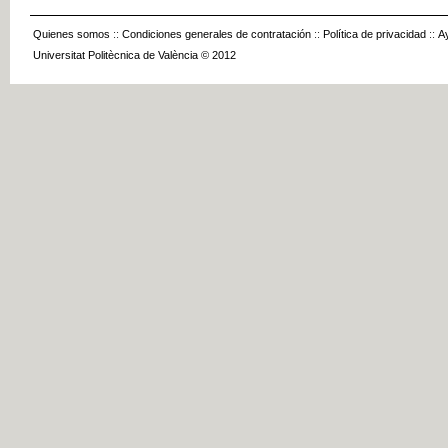
Quienes somos
::
Condiciones generales de contratación
::
Política de privacidad
::
A
Universitat Politècnica de València © 2012