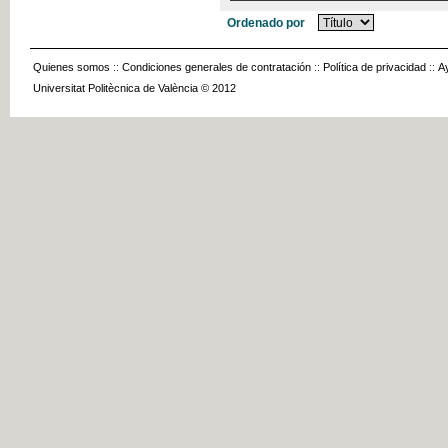
Ordenado por
Quienes somos
::
Condiciones generales de contratación
::
Política de privacidad
::
A
Universitat Politècnica de València © 2012