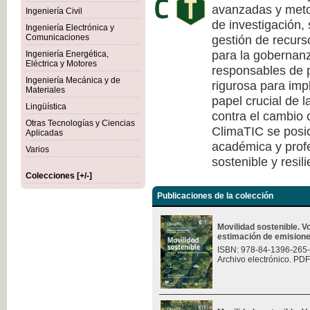
avanzadas y meto
Ingeniería Civil
de investigación, 
Ingeniería Electrónica y
gestión de recurs
Comunicaciones
para la gobernanza
Ingeniería Energética,
Eléctrica y Motores
responsables de p
Ingeniería Mecánica y de
rigurosa para imp
Materiales
papel crucial de l
Lingüística
contra el cambio c
Otras Tecnologías y Ciencias
ClimaTIC se posi
Aplicadas
académica y profe
Varios
sostenible y resili
Colecciones [+/-]
Publicaciones de la colección
Movilidad sostenible. 
estimación de emision
ISBN: 978-84-1396-265
Archivo electrónico. PDF