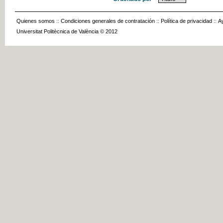
Quienes somos
::
Condiciones generales de contratación
::
Política de privacidad
::
A
Universitat Politècnica de València © 2012