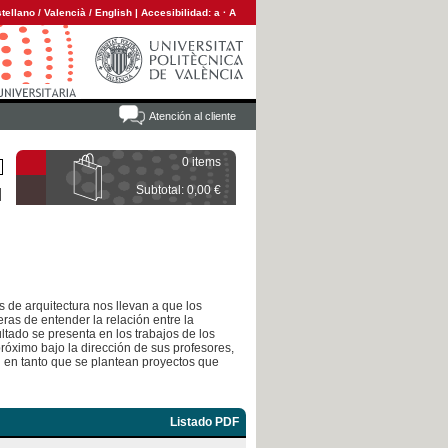
tellano
/
Valencià
/
English
|
Accesibilidad:
a
·
A
Atención al cliente
0 items
Subtotal: 0,00 €
 de arquitectura nos llevan a que los
ras de entender la relación entre la
sultado se presenta en los trabajos de los
róximo bajo la dirección de sus profesores,
d en tanto que se plantean proyectos que
Listado PDF