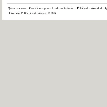
Quienes somos
::
Condiciones generales de contratación
::
Política de privacidad
::
A
Universitat Politècnica de València © 2012