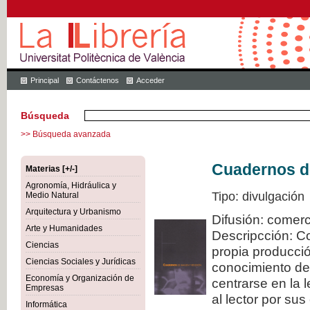
Principal
Contáctenos
Acceder
Búsqueda
>> Búsqueda avanzada
Cuadernos de
Materias [+/-]
Agronomía, Hidráulica y
Tipo: divulgación
Medio Natural
Arquitectura y Urbanismo
Difusión: comerc
Arte y Humanidades
Descripcción: C
Ciencias
propia producció
Ciencias Sociales y Jurídicas
conocimiento de
Economía y Organización de
centrarse en la 
Empresas
al lector por sus
Informática