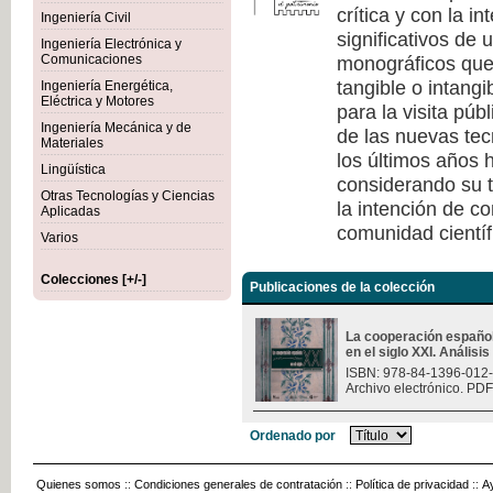
crítica y con la i
Ingeniería Civil
significativos de
Ingeniería Electrónica y
monográficos que 
Comunicaciones
tangible o intang
Ingeniería Energética,
Eléctrica y Motores
para la visita púb
Ingeniería Mecánica y de
de las nuevas tec
Materiales
los últimos años h
Lingüística
considerando su t
Otras Tecnologías y Ciencias
la intención de c
Aplicadas
comunidad científ
Varios
Colecciones [+/-]
Publicaciones de la colección
La cooperación españo
en el siglo XXI. Análisi
ISBN: 978-84-1396-012
Archivo electrónico. PDF
Ordenado por
Quienes somos
::
Condiciones generales de contratación
::
Política de privacidad
::
A