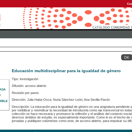
Cas
Educación multidisciplinar para la igualdad de género
Tipo: investigación
Difusión: acceso abierto
Revisión por pares
Dirección: Julia Haba-Osca; Nuria Sánchez-León; Ana Sevilla-Pavón
Descripción: La educación para la igualdad de género es una asignatura pendiente
por visibilizar y reivindicar la necesidad de introducirla como eje transversal en todas l
colección se hace necesaria y promueve la reflexión y el análisis del contexto soci
diversos ámbitos de estudio, es especialmente importante. Como lo es el hecho de 
jornadas y publiquen volúmenes como este, de acceso abierto, para impulsar su difus