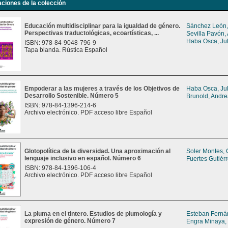
aciones de la colección
Educación multidisciplinar para la igualdad de género.
Sánchez León,
Perspectivas traductológicas, ecoartísticas, ...
Sevilla Pavón,
Haba Osca, Jul
ISBN: 978-84-9048-796-9
Tapa blanda. Rústica Español
Empoderar a las mujeres a través de los Objetivos de
Haba Osca, Jul
Desarrollo Sostenible. Número 5
Brunold, Andr
ISBN: 978-84-1396-214-6
Archivo electrónico. PDF acceso libre Español
Glotopolítica de la diversidad. Una aproximación al
Soler Montes, 
lenguaje inclusivo en español. Número 6
Fuertes Gutiér
ISBN: 978-84-1396-106-4
Archivo electrónico. PDF acceso libre Español
La pluma en el tintero. Estudios de plumología y
Esteban Ferná
expresión de género. Número 7
Engra Minaya,