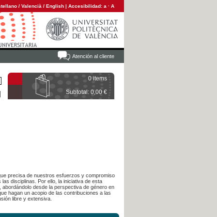
tellano
/
Valencià
/
English
|
Accesibilidad:
a
·
A
Atención al cliente
0 items
Subtotal: 0,00 €
 que precisa de nuestros esfuerzos y compromiso
as disciplinas. Por ello, la iniciativa de esta
al, abordándolo desde la perspectiva de género en
que hagan un acopio de las contribuciones a las
ión libre y extensiva.