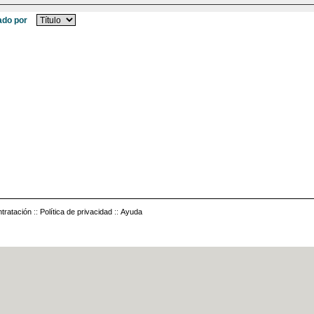
do por
tratación
::
Política de privacidad
::
Ayuda