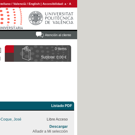
tellano
/
Valencià
/
English
|
Accesibilidad:
a
·
A
Atención al cliente
0 items
Subtotal: 0,00 €
Listado PDF
z-Coque, José
Libre Acceso
Descargar
Añadir a Mi selección