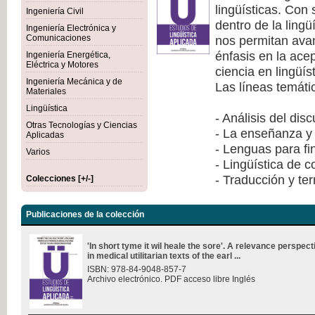
lingüísticas. Con
Ingeniería Civil
dentro de la lingü
Ingeniería Electrónica y
nos permitan avan
Comunicaciones
énfasis en la ace
Ingeniería Energética,
Eléctrica y Motores
ciencia en lingüís
Ingeniería Mecánica y de
Las líneas temáti
Materiales
Lingüística
- Análisis del dis
Otras Tecnologías y Ciencias
- La enseñanza y 
Aplicadas
- Lenguas para fi
Varios
- Lingüística de 
- Traducción y te
Colecciones [+/-]
Publicaciones de la colección
'In short tyme it wil heale the sore'. A relevance perspec
in medical utilitarian texts of the earl ...
ISBN: 978-84-9048-857-7
Archivo electrónico. PDF acceso libre Inglés