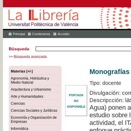
Principal
Contáctenos
Acceder
Búsqueda
>> Búsqueda avanzada
Monografías 
Materias [+/-]
Agronomía, Hidráulica y
Tipo: docente
Medio Natural
Arquitectura y Urbanismo
Divulgación: com
Arte y Humanidades
a
Descripcción: l
Ciencias
Agua) ponen a 
Ciencias Sociales y Jurídicas
estudio sobre l
Economía y Organización de
actividad, el 
Empresas
Informática
enfoque prácti