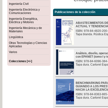
Ingeniería Civil
Ingeniería Electrónica y
Publicaciones de la colección
Comunicaciones
Ingeniería Energética,
Eléctrica y Motores
ABASTECIMIENTOS D
ACTUAL Y TENDENCI
Ingeniería Mecánica y de
ISBN: 978-84-4820-200
Materiales
Tapa blanda. Rústica Es
Lingüística
Otras Tecnologías y Ciencias
Aplicadas
Varios
Análisis, diseño, opera
con EPANET (tomo I y t
Colecciones [+/-]
ISBN: 978-84-6096-384
Tapa dura. Cartoné Esp
BENCHMARKING PARA
GUIANDO A LOS PRES
HACIA LA EXCELENCI
ISBN: 978-84-8363-865
Tapa dura. Cartoné Esp