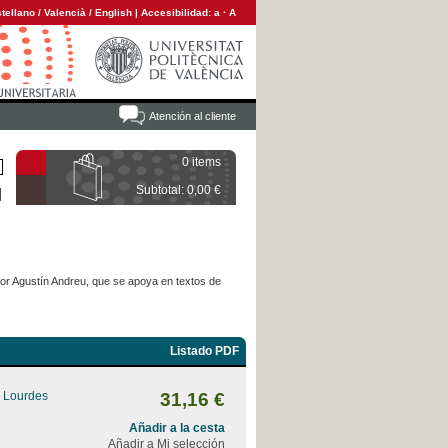
tellano
/
Valencià
/
English
|
Accesibilidad:
a
·
A
Atención al cliente
0 items
Subtotal: 0,00 €
por Agustín Andreu, que se apoya en textos de
Listado PDF
, Lourdes
31,16 €
Añadir a la cesta
Añadir a Mi selección