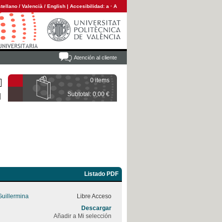
tellano
/
Valencià
/
English
|
Accesibilidad:
a
·
A
Atención al cliente
0 items
Subtotal: 0,00 €
Listado PDF
uillermina
Libre Acceso
Descargar
Añadir a Mi selección