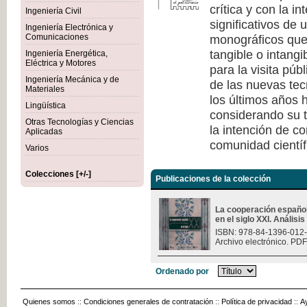
crítica y con la i
Ingeniería Civil
significativos de
Ingeniería Electrónica y
monográficos que 
Comunicaciones
tangible o intang
Ingeniería Energética,
Eléctrica y Motores
para la visita púb
Ingeniería Mecánica y de
de las nuevas tec
Materiales
los últimos años h
Lingüística
considerando su t
Otras Tecnologías y Ciencias
la intención de c
Aplicadas
comunidad científ
Varios
Colecciones [+/-]
Publicaciones de la colección
La cooperación españo
en el siglo XXI. Análisi
ISBN: 978-84-1396-012
Archivo electrónico. PDF
Ordenado por
Quienes somos
::
Condiciones generales de contratación
::
Política de privacidad
::
A