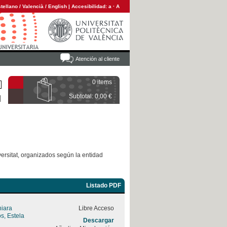
tellano
/
Valencià
/
English
|
Accesibilidad:
a
·
A
Atención al cliente
0 items
Subtotal: 0,00 €
versitat, organizados según la entidad
Listado PDF
hiara
Libre Acceso
s, Estela
Descargar