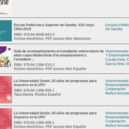
Escola Politècnica Superior de Gandia: XXV anys
Escuela Polité
1994-2019
De Gandia
ISBN: 978-84-9048-843-0
Archivo electrónico. PDF acceso libre Valenciano
Guía de acompañamiento al estudiante universitario de
Vicerrectorado
altas capacidades/Guia d'acompanyament a
Y Emprendimi
l'estudiant ...
Cucala Avila, 
García Félix, V
ISBN: 978-84-1396-014-2
...
Archivo electrónico. PDF acceso libre Español
La Universidad Senior. 20 años de programas para
Vicerrectorado
mayores en la UPV
Responsabilid
Cooperación
ISBN: 978-84-1396-008-1
Muñoz Gonzalo
Tapa blanda. Rústica Español
La Universidad Senior. 20 años de programas para
Vicerrectorado
mayores en la UPV
Responsabilid
Cooperación
ISBN: 978-84-1396-008-1
Muñoz Gonzalo
Archivo electrónico. PDF acceso libre Español