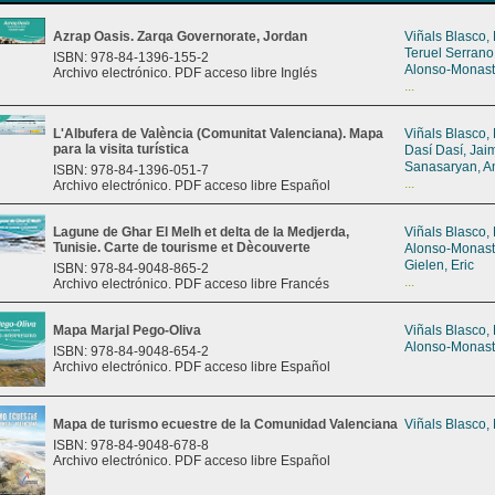
Azrap Oasis. Zarqa Governorate, Jordan
Viñals Blasco,
Teruel Serrano
ISBN: 978-84-1396-155-2
Alonso-Monast
Archivo electrónico. PDF acceso libre Inglés
...
L'Albufera de València (Comunitat Valenciana). Mapa
Viñals Blasco,
para la visita turística
Dasí Dasí, Jai
Sanasaryan, A
ISBN: 978-84-1396-051-7
...
Archivo electrónico. PDF acceso libre Español
Lagune de Ghar El Melh et delta de la Medjerda,
Viñals Blasco,
Tunisie. Carte de tourisme et Dècouverte
Alonso-Monast
Gielen, Eric
ISBN: 978-84-9048-865-2
...
Archivo electrónico. PDF acceso libre Francés
Mapa Marjal Pego-Oliva
Viñals Blasco,
Alonso-Monast
ISBN: 978-84-9048-654-2
Archivo electrónico. PDF acceso libre Español
Mapa de turismo ecuestre de la Comunidad Valenciana
Viñals Blasco,
ISBN: 978-84-9048-678-8
Archivo electrónico. PDF acceso libre Español