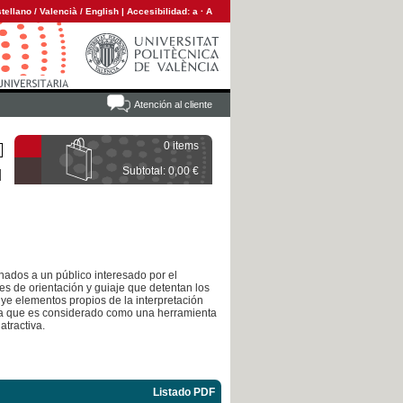
tellano
/
Valencià
/
English
|
Accesibilidad:
a
·
A
Atención al cliente
0 items
Subtotal: 0,00 €
inados a un público interesado por el
es de orientación y guiaje que detentan los
luye elementos propios de la interpretación
 ya que es considerado como una herramienta
atractiva.
Listado PDF