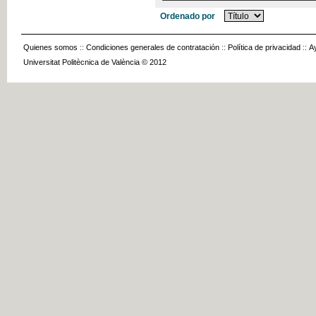
Ordenado por
Quienes somos
::
Condiciones generales de contratación
::
Política de privacidad
::
A
Universitat Politècnica de València © 2012