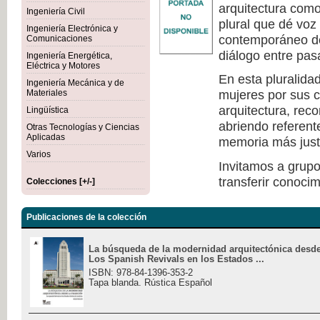
arquitectura como 
Ingeniería Civil
plural que dé voz
Ingeniería Electrónica y
contemporáneo de
Comunicaciones
diálogo entre pas
Ingeniería Energética,
Eléctrica y Motores
En esta pluralida
Ingeniería Mecánica y de
mujeres por sus c
Materiales
arquitectura, rec
Lingüística
abriendo referen
Otras Tecnologías y Ciencias
Aplicadas
memoria más justa 
Varios
Invitamos a grupo
transferir conocim
Colecciones [+/-]
Publicaciones de la colección
La búsqueda de la modernidad arquitectónica desde 
Los Spanish Revivals en los Estados ...
ISBN: 978-84-1396-353-2
Tapa blanda. Rústica Español