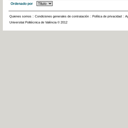
Ordenado por
Quienes somos
::
Condiciones generales de contratación
::
Política de privacidad
::
A
Universitat Politècnica de València © 2012