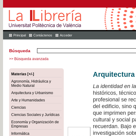
Principal
Contáctenos
Acceder
Búsqueda
>> Búsqueda avanzada
Arquitectura
Materias [+/-]
Agronomía, Hidráulica y
La identidad en la
Medio Natural
históricos, técnic
Arquitectura y Urbanismo
profesional se rec
Arte y Humanidades
del edificio, sino
Ciencias
que imprimen pers
Ciencias Sociales y Jurídicas
cultural y social 
Economía y Organización de
recuerdan. Bajo e
Empresas
investigación sobr
Informática