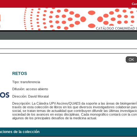
Cas
RETOS
Tipo: transferencia
Difusión: acceso abierto
Dirección: David Moratal
Descripción: La Cátedra UPV Ascires/QUAES da soporte a las áreas de bioingeniería,
través de esta colección de libros en los que diversos investigadores colaboran par
social, se tratan temas de actualidad que contribuyen difundir las últimas investigac
sociedad de los avances en estas disciplinas. Cada monográfico contará con la contr
algunos de los principales desafíos de la medicina actual.
aciones de la colección