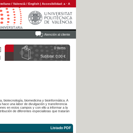
tellano
/
Valencià
/
English
|
Accesibilidad:
a
·
A
Atención al cliente
0 items
Subtotal: 0,00 €
 biotecnología, biomedicina y bioinformática. A
a hace una labor de divulgación y transferencia
iones en estos campos y con ello a informar a la
ibución de diferentes especialistas que tratarán
Listado PDF