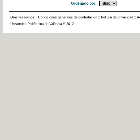
Ordenado por
Quienes somos
::
Condiciones generales de contratación
::
Política de privacidad
::
A
Universitat Politècnica de València © 2012