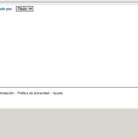
do por
tratación
::
Política de privacidad
::
Ayuda