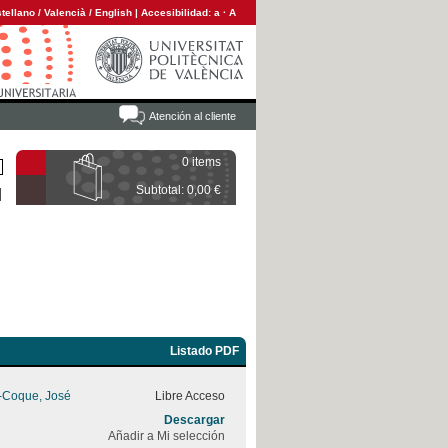
tellano
/
Valencià
/
English
|
Accesibilidad:
a
·
A
Atención al cliente
0 items
Subtotal: 0,00 €
Listado PDF
z-Coque, José
Libre Acceso
Descargar
Añadir a Mi selección