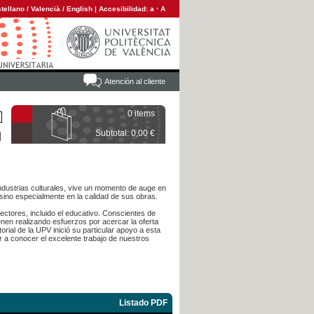
tellano
/
Valencià
/
English
|
Accesibilidad:
a
·
A
Atención al cliente
0 items
Subtotal: 0,00 €
 industrias culturales, vive un momento de auge en
sino especialmente en la calidad de sus obras.
sectores, incluido el educativo. Conscientes de
ienen realizando esfuerzos por acercar la oferta
rial de la UPV inició su particular apoyo a esta
r a conocer el excelente trabajo de nuestros
Listado PDF