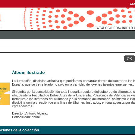
Cas
Álbum ilustrado
La ilustración, disciplina artística que podríamos enmarcar dentro del sector de las
España, que se ve reflejado no solo en la cantidad de jóvenes talentos emergentes, 
Sin embargo, la consolidación de toda industria requiere del esfuerzo de diferentes 
ello, desde la Facultad de Bellas Artes de la Universitat Politècnica de València se v
formativa a los intereses del alumnado y a la demanda del mercado. Asimismo la Edito
disciplina con la creación de una línea de álbumes ilustrados, en una apuesta por da
egresados/as.
Director: Antonio Alcaráz
Periodicidad: anual
aciones de la colección