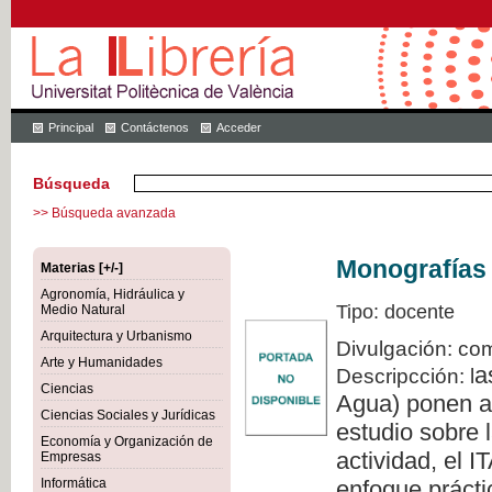
Principal
Contáctenos
Acceder
Búsqueda
>> Búsqueda avanzada
Monografías 
Materias [+/-]
Agronomía, Hidráulica y
Tipo: docente
Medio Natural
Arquitectura y Urbanismo
Divulgación: com
Arte y Humanidades
a
Descripcción: l
Ciencias
Agua) ponen a 
Ciencias Sociales y Jurídicas
estudio sobre l
Economía y Organización de
actividad, el 
Empresas
Informática
enfoque prácti