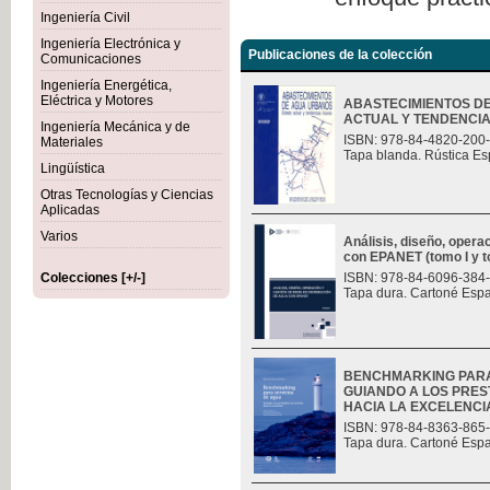
Ingeniería Civil
Ingeniería Electrónica y
Publicaciones de la colección
Comunicaciones
Ingeniería Energética,
Eléctrica y Motores
ABASTECIMIENTOS D
ACTUAL Y TENDENCI
Ingeniería Mecánica y de
ISBN: 978-84-4820-200
Materiales
Tapa blanda. Rústica Es
Lingüística
Otras Tecnologías y Ciencias
Aplicadas
Varios
Análisis, diseño, opera
con EPANET (tomo I y t
Colecciones [+/-]
ISBN: 978-84-6096-384
Tapa dura. Cartoné Esp
BENCHMARKING PARA
GUIANDO A LOS PRES
HACIA LA EXCELENCI
ISBN: 978-84-8363-865
Tapa dura. Cartoné Esp