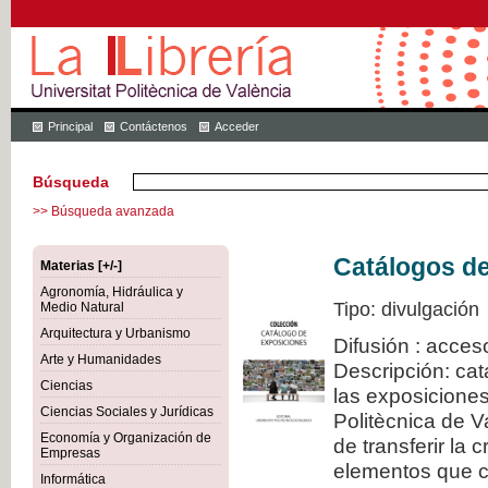
Principal
Contáctenos
Acceder
Búsqueda
>> Búsqueda avanzada
Catálogos d
Materias [+/-]
Agronomía, Hidráulica y
Tipo: divulgación
Medio Natural
Arquitectura y Urbanismo
Difusión : acces
Arte y Humanidades
Descripción: cat
Ciencias
las exposiciones
Ciencias Sociales y Jurídicas
Politècnica de V
Economía y Organización de
de transferir la 
Empresas
elementos que c
Informática