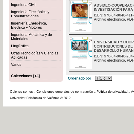
Ingeniería Civil
ADSIDEO-COOPERACIÓ
INVESTIGACIÓN PAR
Ingeniería Electrónica y
ISBN: 978-84-9048-411-
Comunicaciones
Archivo electrónico. PDF
Ingeniería Energética,
Eléctrica y Motores
Ingeniería Mecánica y de
Materiales
UNIVERSIDAD Y COO
Lingüística
CONTRIBUCIONES DE 
DESARROLLO HUMAN
Otras Tecnologías y Ciencias
ISBN: 978-84-9048-284
Aplicadas
Archivo electrónico. PDF
Varios
Colecciones [+/-]
Ordenado por
Quienes somos
::
Condiciones generales de contratación
::
Política de privacidad
::
A
Universitat Politècnica de València © 2012