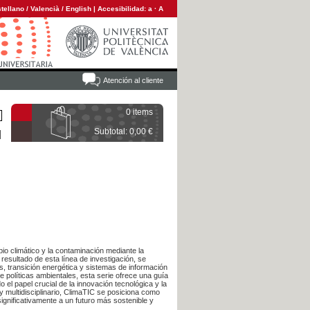
tellano
/
Valencià
/
English
|
Accesibilidad:
a
·
A
Atención al cliente
0 items
Subtotal: 0,00 €
io climático y la contaminación mediante la
esultado de esta línea de investigación, se
s, transición energética y sistemas de información
de políticas ambientales, esta serie ofrece una guía
el papel crucial de la innovación tecnológica y la
y multidisciplinario, ClimaTIC se posiciona como
ignificativamente a un futuro más sostenible y