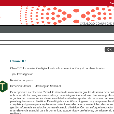
Cas
ClimaTIC
ClimaTIC: La revolución digital frente a la contaminación y el cambio climático
Tipo: Investigación
Revisión por pares
Dirección: Javier F. Urchueguía Schölzel
Descripción: La colección ClimaTIC aborda de manera integral los desafíos del camb
aplicación de tecnologías avanzadas y metodologías innovadoras. Las monografías r
organizan en cuatro series clave: movilidad sostenible, gestión de recursos naturale
para la gobernanza climática. Está dirigida a científicos, ingenieros y responsables 
completa y rigurosa para implementar soluciones efectivas y sostenibles, destacando 
gestión informada en la lucha contra el cambio climático. Con un enfoque integrador 
una referencia esencial para la comunidad académica y profesional, contribuyendo s
resiliente.