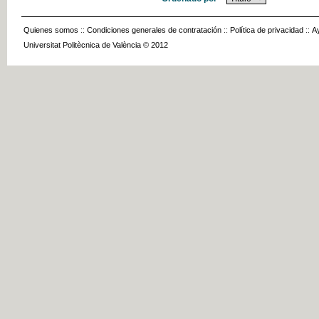
Quienes somos
::
Condiciones generales de contratación
::
Política de privacidad
::
A
Universitat Politècnica de València © 2012