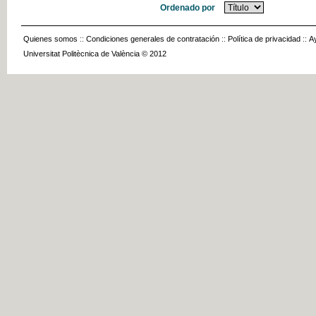
Ordenado por
Quienes somos
::
Condiciones generales de contratación
::
Política de privacidad
::
A
Universitat Politècnica de València © 2012