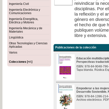
reivindicar la nec
Ingeniería Civil
disciplinas. Por e
Ingeniería Electrónica y
la reflexión y el 
Comunicaciones
género en diverso
Ingeniería Energética,
Eléctrica y Motores
el hecho de que h
Ingeniería Mecánica y de
publiquen volúmen
Materiales
libre y extensiva.
Lingüística
Otras Tecnologías y Ciencias
Aplicadas
Publicaciones de la colección
Varios
Educación multidiscipli
Colecciones [+/-]
Perspectivas traductológ
ISBN: 978-84-9048-796
Tapa blanda. Rústica Es
Empoderar a las mujere
Desarrollo Sostenible.
ISBN: 978-84-1396-214
Archivo electrónico. PDF