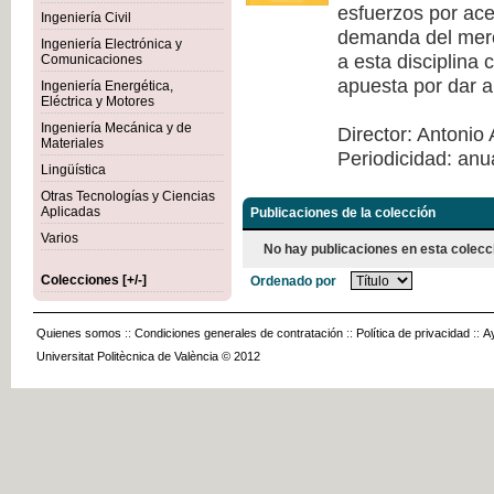
esfuerzos por acer
Ingeniería Civil
demanda del merca
Ingeniería Electrónica y
a esta disciplina
Comunicaciones
apuesta por dar a
Ingeniería Energética,
Eléctrica y Motores
Ingeniería Mecánica y de
Director: Antonio 
Materiales
Periodicidad: anu
Lingüística
Otras Tecnologías y Ciencias
Aplicadas
Publicaciones de la colección
Varios
No hay publicaciones en esta colecc
Colecciones [+/-]
Ordenado por
Quienes somos
::
Condiciones generales de contratación
::
Política de privacidad
::
A
Universitat Politècnica de València © 2012