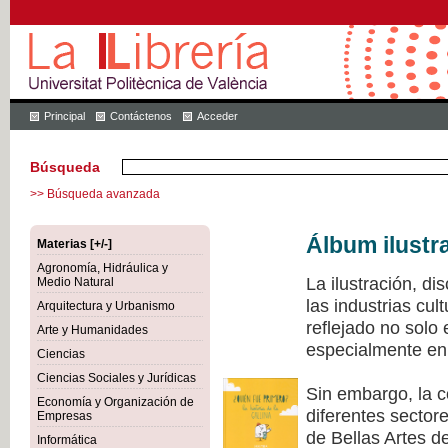
Principal
Contáctenos
Acceder
Búsqueda
>> Búsqueda avanzada
Álbum ilustr
Materias [+/-]
Agronomía, Hidráulica y
La ilustración, di
Medio Natural
las industrias cu
Arquitectura y Urbanismo
reflejado no solo
Arte y Humanidades
especialmente en 
Ciencias
Ciencias Sociales y Jurídicas
Sin embargo, la c
Economía y Organización de
diferentes sectore
Empresas
de Bellas Artes de
Informática