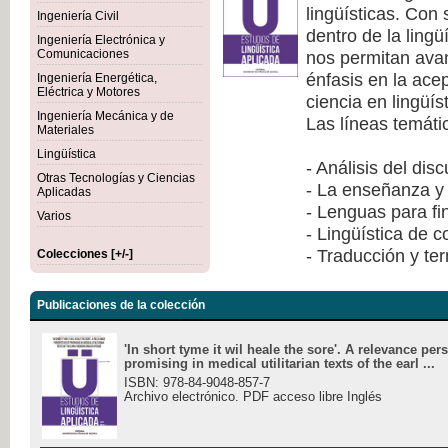
lingüísticas. Con
Ingeniería Civil
dentro de la lingü
Ingeniería Electrónica y
nos permitan avan
Comunicaciones
énfasis en la ace
Ingeniería Energética,
Eléctrica y Motores
ciencia en lingüís
Ingeniería Mecánica y de
Las líneas temáti
Materiales
Lingüística
- Análisis del dis
Otras Tecnologías y Ciencias
- La enseñanza y 
Aplicadas
- Lenguas para fi
Varios
- Lingüística de 
- Traducción y te
Colecciones [+/-]
Publicaciones de la colección
'In short tyme it wil heale the sore'. A relevance per
promising in medical utilitarian texts of the earl ...
ISBN: 978-84-9048-857-7
Archivo electrónico. PDF acceso libre Inglés