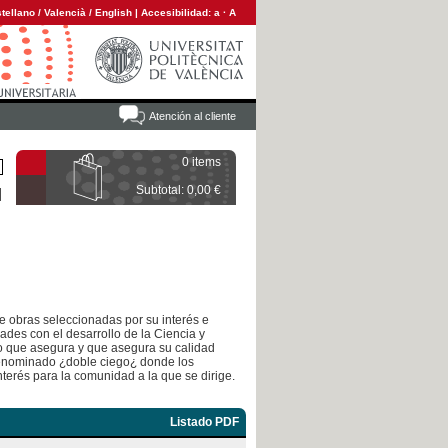
tellano
/
Valencià
/
English
|
Accesibilidad:
a
·
A
Atención al cliente
0 items
Subtotal: 0,00 €
e obras seleccionadas por su interés e
ades con el desarrollo de la Ciencia y
llo que asegura y que asegura su calidad
denominado ¿doble ciego¿ donde los
terés para la comunidad a la que se dirige.
Listado PDF