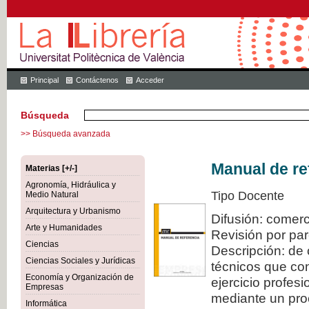
Principal
Contáctenos
Acceder
Búsqueda
>> Búsqueda avanzada
Manual de re
Materias [+/-]
Agronomía, Hidráulica y
Tipo Docente
Medio Natural
Arquitectura y Urbanismo
Difusión: comerc
Arte y Humanidades
Revisión por pa
Ciencias
Descripción: de 
Ciencias Sociales y Jurídicas
técnicos que con
Economía y Organización de
ejercicio profes
Empresas
mediante un proc
Informática