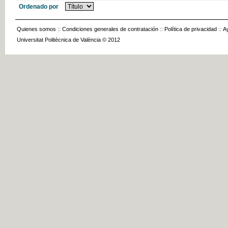
Ordenado por
Quienes somos
::
Condiciones generales de contratación
::
Política de privacidad
::
A
Universitat Politècnica de València © 2012