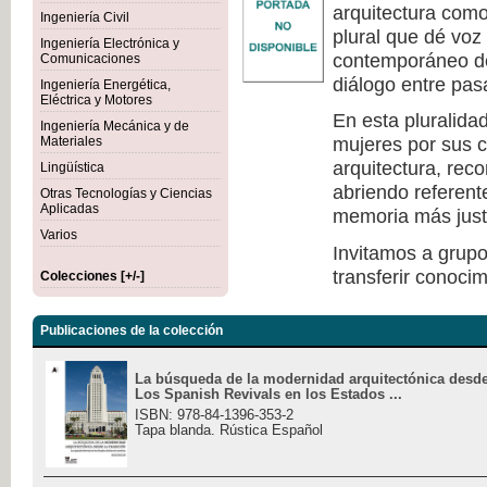
arquitectura como 
Ingeniería Civil
plural que dé voz
Ingeniería Electrónica y
contemporáneo de
Comunicaciones
diálogo entre pas
Ingeniería Energética,
Eléctrica y Motores
En esta pluralida
Ingeniería Mecánica y de
mujeres por sus c
Materiales
arquitectura, rec
Lingüística
abriendo referen
Otras Tecnologías y Ciencias
Aplicadas
memoria más justa 
Varios
Invitamos a grupo
transferir conocim
Colecciones [+/-]
Publicaciones de la colección
La búsqueda de la modernidad arquitectónica desde 
Los Spanish Revivals en los Estados ...
ISBN: 978-84-1396-353-2
Tapa blanda. Rústica Español