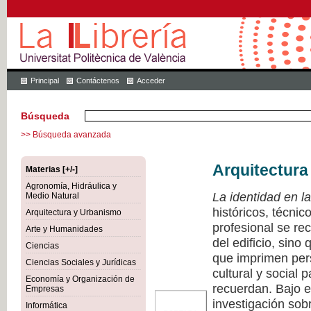
Principal
Contáctenos
Acceder
Búsqueda
>> Búsqueda avanzada
Arquitectura
Materias [+/-]
Agronomía, Hidráulica y
La identidad en la
Medio Natural
históricos, técnic
Arquitectura y Urbanismo
profesional se rec
Arte y Humanidades
del edificio, sino
Ciencias
que imprimen pers
Ciencias Sociales y Jurídicas
cultural y social 
Economía y Organización de
recuerdan. Bajo e
Empresas
investigación sobr
Informática