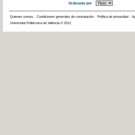
Ordenado por
Quienes somos
::
Condiciones generales de contratación
::
Política de privacidad
::
A
Universitat Politècnica de València © 2012