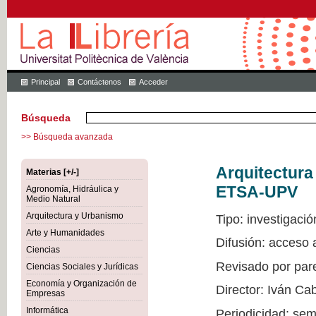
Principal
Contáctenos
Acceder
Búsqueda
>> Búsqueda avanzada
Arquitectur
Materias [+/-]
ETSA-UPV
Agronomía, Hidráulica y
Medio Natural
Arquitectura y Urbanismo
Tipo: investigació
Arte y Humanidades
Difusión: acceso
Ciencias
Revisado por par
Ciencias Sociales y Jurídicas
Economía y Organización de
Director: Iván Ca
Empresas
Informática
Periodicidad: sem