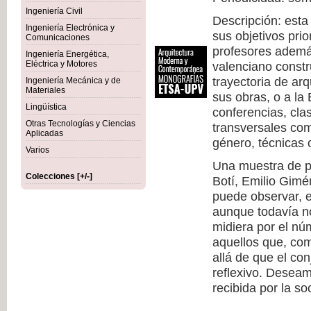
Ingeniería Civil
Descripción: esta
Ingeniería Electrónica y
sus objetivos prio
Comunicaciones
profesores además
Ingeniería Energética,
Eléctrica y Motores
valenciano constr
trayectoria de arq
Ingeniería Mecánica y de
Materiales
sus obras, o a la
Lingüística
conferencias, cla
Otras Tecnologías y Ciencias
transversales com
Aplicadas
género, técnicas c
Varios
Una muestra de pr
Colecciones [+/-]
Botí, Emilio Gimé
puede observar, 
aunque todavía no
midiera por el nú
aquellos que, co
allá de que el co
reflexivo. Deseam
recibida por la so