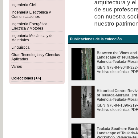
arquitectura y e
Ingeniería Civil
de sus profesore
Ingeniería Electrónica y
con nuestra soc
Comunicaciones
nuestro patrimon
Ingeniería Energética,
Eléctrica y Motores
Ingeniería Mecánica y de
Publicaciones de la colección
Materiales
Lingüística
Between the Vines and 
Otras Tecnologías y Ciencias
Landscape of Teulada-M
Aplicadas
Valencia-Teulada-Moraira
Varios
ISBN: 978-84-9048-322
Archivo electrónico. PDF
Colecciones [+/-]
Historical Centre Revi
of Teulada-Moraira. 3rd
Valencia-Teulada-Moraira
ISBN: 978-84-1396-219
Archivo electrónico. PDF
Teulada Southern Borde
Landscape of Teulada-Mo
Workshop, Valencia-Teul