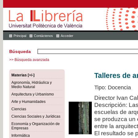
Principal
Contáctenos
Acceder
Búsqueda
>> Búsqueda avanzada
Talleres de a
Materias [+/-]
Agronomía, Hidráulica y
Tipo: Docencia
Medio Natural
Arquitectura y Urbanismo
Director Ivan Ca
Arte y Humanidades
Descripción: La
Ciencias
escuelas de arqu
Ciencias Sociales y Jurídicas
se produzca un 
Economía y Organización de
entre la arquitec
Empresas
El resultado se 
Informática