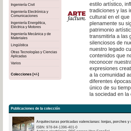
estilo artístico, i
Ingeniería Civil
tradiciones y las 
Ingeniería Electrónica y
cultural en el qu
Comunicaciones
plenamente su sig
Ingeniería Energética,
Eléctrica y Motores
patrimonio artísti
Ingeniería Mecánica y de
transmitirla a las
Materiales
silenciosos de nu
Lingüística
nuestro legado cu
Otras Tecnologías y Ciencias
contenidos que no
Aplicadas
reconocer nuestra
Varios
expresiones creat
a la comunidad ac
Colecciones [+/-]
diferentes épocas
único de su tiempo
la sociedad en la
Publicaciones de la colección
Arquitecturas porticadas valencianas: lonjas, porches y 
ISBN: 978-84-1396-401-0