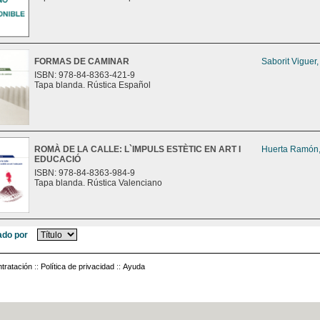
FORMAS DE CAMINAR
Saborit Viguer
ISBN: 978-84-8363-421-9
Tapa blanda. Rústica Español
ROMÀ DE LA CALLE: L`IMPULS ESTÈTIC EN ART I
Huerta Ramón,
EDUCACIÓ
ISBN: 978-84-8363-984-9
Tapa blanda. Rústica Valenciano
do por
tratación
::
Política de privacidad
::
Ayuda