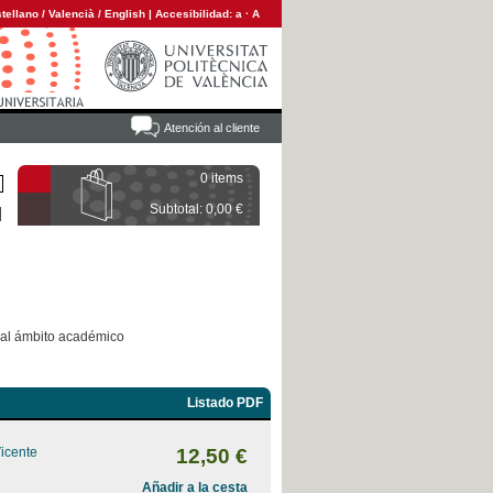
tellano
/
Valencià
/
English
|
Accesibilidad:
a
·
A
Atención al cliente
0 items
Subtotal: 0,00 €
 al ámbito académico
Listado PDF
Vicente
12,50 €
Añadir a la cesta