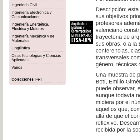
Ingeniería Civil
Descripción: esta
Ingeniería Electrónica y
sus objetivos prio
Comunicaciones
profesores además
Ingeniería Energética,
Eléctrica y Motores
valenciano constr
trayectoria de arq
Ingeniería Mecánica y de
Materiales
sus obras, o a la
Lingüística
conferencias, cla
Otras Tecnologías y Ciencias
transversales com
Aplicadas
género, técnicas c
Varios
Una muestra de pr
Colecciones [+/-]
Botí, Emilio Gimé
puede observar, 
aunque todavía no
midiera por el nú
aquellos que, co
allá de que el co
reflexivo. Deseam
recibida por la so