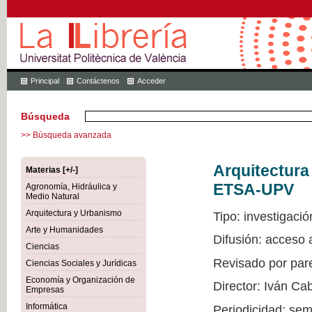
Principal
Contáctenos
Acceder
Búsqueda
>> Búsqueda avanzada
Arquitectur
Materias [+/-]
ETSA-UPV
Agronomía, Hidráulica y
Medio Natural
Arquitectura y Urbanismo
Tipo: investigació
Arte y Humanidades
Difusión: acceso
Ciencias
Revisado por par
Ciencias Sociales y Jurídicas
Economía y Organización de
Director: Iván Ca
Empresas
Informática
Periodicidad: sem